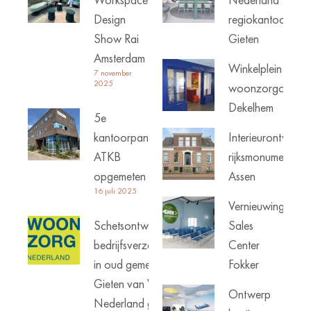
Design
regiokantoor
Show Rai
Gieten
Amsterdam
Winkelplein
7 november
2025
woonzorgcentru
Dekelhem
5e
kantoorpand
Interieurontwerp
ATKB
rijksmonument
opgemeten
Assen
16 juli 2025
Vernieuwing
Schetsontwerp
Sales
bedrijfsverzamelgebouw
Center
in oud gemeentehuis
Fokker
Gieten van Woonzorg
Ontwerp
Nederland goed