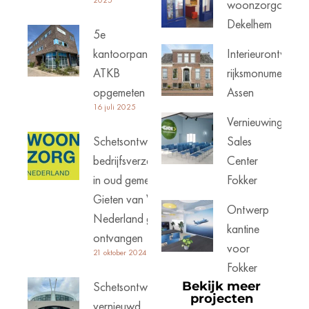
woonzorgcentru
Dekelhem
5e
kantoorpand
Interieurontwerp
ATKB
rijksmonument
opgemeten
Assen
16 juli 2025
Vernieuwing
Schetsontwerp
Sales
bedrijfsverzamelgebouw
Center
in oud gemeentehuis
Fokker
Gieten van Woonzorg
Ontwerp
Nederland goed
kantine
ontvangen
voor
21 oktober 2024
Fokker
Schetsontwerp
Bekijk meer
projecten
vernieuwd