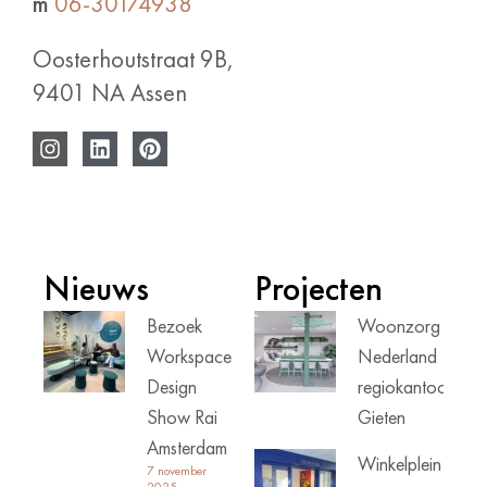
m
06-30174938
Oosterhoutstraat 9B,
9401 NA Assen
Nieuws
Projecten
Bezoek
Woonzorg
Workspace
Nederland
Design
regiokantoor
Show Rai
Gieten
Amsterdam
Winkelplein
7 november
2025