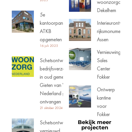
woonzorgcentru
Dekelhem
5e
kantoorpand
Interieurontwerp
ATKB
rijksmonument
opgemeten
Assen
16 juli 2025
Vernieuwing
Schetsontwerp
Sales
bedrijfsverzamelgebouw
Center
in oud gemeentehuis
Fokker
Gieten van Woonzorg
Ontwerp
Nederland goed
kantine
ontvangen
voor
21 oktober 2024
Fokker
Schetsontwerp
Bekijk meer
projecten
vernieuwd