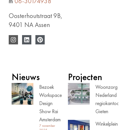
m
06-30174938
Oosterhoutstraat 9B,
9401 NA Assen
Nieuws
Projecten
Bezoek
Woonzorg
Workspace
Nederland
Design
regiokantoor
Show Rai
Gieten
Amsterdam
Winkelplein
7 november
2025