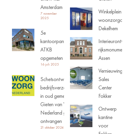
Amsterdam
Winkelplein
7 november
2025
woonzorgcentru
Dekelhem
5e
kantoorpand
Interieurontwerp
ATKB
rijksmonument
opgemeten
Assen
16 juli 2025
Vernieuwing
Schetsontwerp
Sales
bedrijfsverzamelgebouw
Center
in oud gemeentehuis
Fokker
Gieten van Woonzorg
Ontwerp
Nederland goed
kantine
ontvangen
voor
21 oktober 2024
Fokker