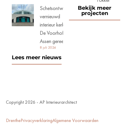
Schetsontwerp
Bekijk meer
projecten
vernieuwd
interieur kerk
De Voorhof
Assen gereed
8 juli 2024
Lees meer nieuws
Copyright 2026 - AP Interieurarchitect
Drenthe
Privacyverklaring
Algemene Voorwaarden