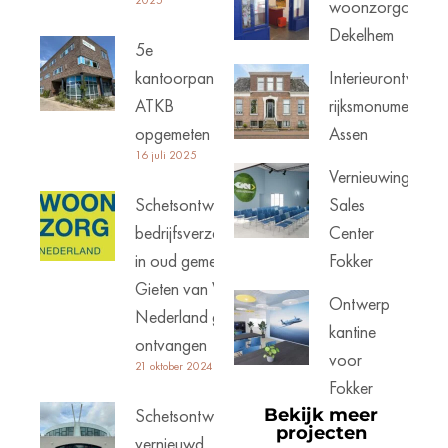
woonzorgcentru
Dekelhem
5e
kantoorpand
Interieurontwerp
ATKB
rijksmonument
opgemeten
Assen
16 juli 2025
Vernieuwing
Schetsontwerp
Sales
bedrijfsverzamelgebouw
Center
in oud gemeentehuis
Fokker
Gieten van Woonzorg
Ontwerp
Nederland goed
kantine
ontvangen
voor
21 oktober 2024
Fokker
Schetsontwerp
Bekijk meer
projecten
vernieuwd