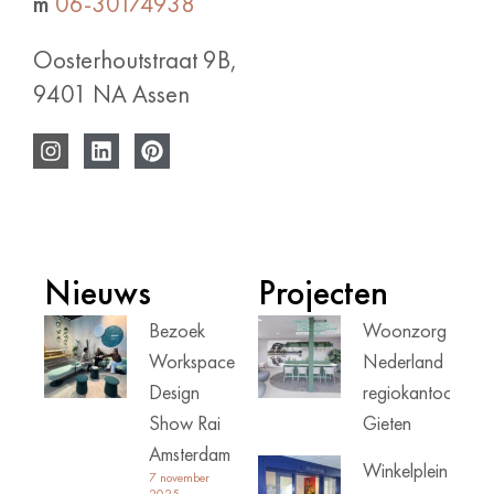
m
06-30174938
Oosterhoutstraat 9B,
9401 NA Assen
Nieuws
Projecten
Bezoek
Woonzorg
Workspace
Nederland
Design
regiokantoor
Show Rai
Gieten
Amsterdam
Winkelplein
7 november
2025