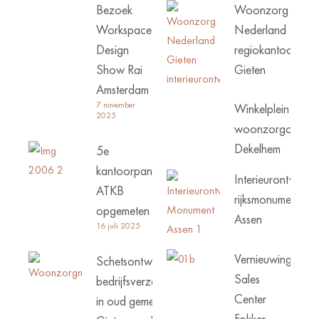
Bezoek
Woonzorg
Workspace
Nederland
Design
regiokantoor
Show Rai
Gieten
Amsterdam
7 november
Winkelplein
2025
woonzorgcentru
Dekelhem
5e
kantoorpand
Interieurontwerp
ATKB
rijksmonument
opgemeten
Assen
16 juli 2025
Vernieuwing
Schetsontwerp
Sales
bedrijfsverzamelgebouw
Center
in oud gemeentehuis
Fokker