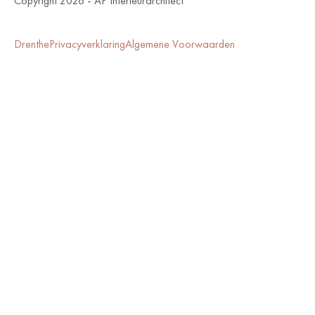
Copyright 2026 - AP Interieurarchitect
Drenthe
Privacyverklaring
Algemene Voorwaarden