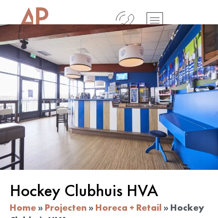
Hockey Clubhuis HVA
Home
»
Projecten
»
Horeca + Retail
»
Hockey