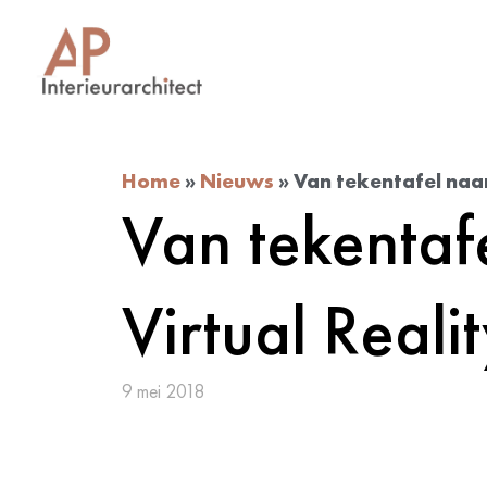
Home
»
Nieuws
»
Van tekentafel naar
Van tekentaf
Virtual Reali
9 mei 2018