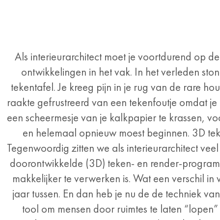
Als interieurarchitect moet je voortdurend op d
ontwikkelingen in het vak. In het verleden sto
tekentafel. Je kreeg pijn in je rug van de rare h
raakte gefrustreerd van een tekenfoutje omdat j
een scheermesje van je kalkpapier te krassen, voo
en helemaal opnieuw moest beginnen. 3D teke
Tegenwoordig zitten we als interieurarchitect ve
doorontwikkelde (3D) teken- en render-programm
makkelijker te verwerken is. Wat een verschil i
jaar tussen. En dan heb je nu de de techniek van 
tool om mensen door ruimtes te laten “lopen