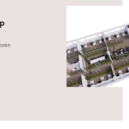
rp
aren