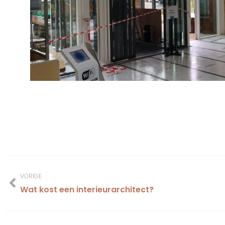
VORIGE
Wat kost een interieurarchitect?