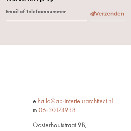
Verzenden
e
hallo@ap-interieurarchitect.nl
m
06-30174938
Oosterhoutstraat 9B,