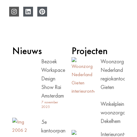
Nieuws
Projecten
Bezoek
Woonzorg
Workspace
Nederland
Design
regiokantoor
Show Rai
Gieten
Amsterdam
7 november
Winkelplein
2025
woonzorgcentru
Dekelhem
5e
kantoorpand
Interieurontwerp