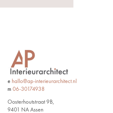
e
hallo@ap-interieurarchitect.nl
m
06-30174938
Oosterhoutstraat 9B,
9401 NA Assen