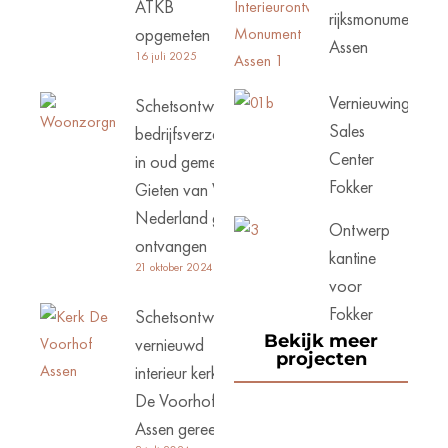
ATKB
rijksmonument
opgemeten
Assen
16 juli 2025
Vernieuwing
Schetsontwerp
Sales
bedrijfsverzamelgebouw
Center
in oud gemeentehuis
Fokker
Gieten van Woonzorg
Nederland goed
Ontwerp
ontvangen
kantine
21 oktober 2024
voor
Fokker
Schetsontwerp
Bekijk meer
vernieuwd
projecten
interieur kerk
De Voorhof
Assen gereed