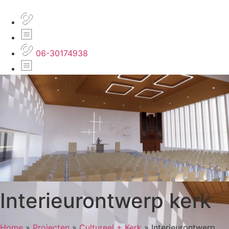
06-30174938
Interieurontwerp kerk
Home
»
Projecten
»
Cultureel + Kerk
»
Interieurontwerp