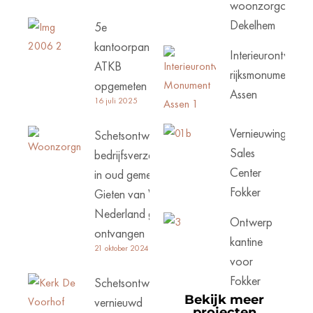
woonzorgcentru
Dekelhem
5e
kantoorpand
Interieurontwerp
ATKB
rijksmonument
opgemeten
Assen
16 juli 2025
Vernieuwing
Schetsontwerp
Sales
bedrijfsverzamelgebouw
Center
in oud gemeentehuis
Fokker
Gieten van Woonzorg
Nederland goed
Ontwerp
ontvangen
kantine
21 oktober 2024
voor
Fokker
Schetsontwerp
Bekijk meer
vernieuwd
projecten