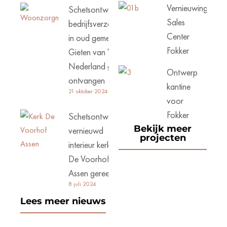
Vernieuwing
Schetsontwerp
Sales
bedrijfsverzamelgebouw
Center
in oud gemeentehuis
Fokker
Gieten van Woonzorg
Nederland goed
Ontwerp
ontvangen
kantine
21 oktober 2024
voor
Fokker
Schetsontwerp
Bekijk meer
vernieuwd
projecten
interieur kerk
De Voorhof
Assen gereed
8 juli 2024
Lees meer nieuws