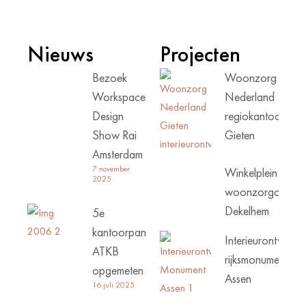
Nieuws
Projecten
Bezoek
Woonzorg
Workspace
Nederland
Design
regiokantoor
Show Rai
Gieten
Amsterdam
7 november
Winkelplein
2025
woonzorgcentru
Dekelhem
5e
kantoorpand
Interieurontwerp
ATKB
rijksmonument
opgemeten
Assen
16 juli 2025