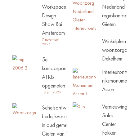
Workspace
Nederland
Design
regiokantoor
Show Rai
Gieten
Amsterdam
7 november
Winkelplein
2025
woonzorgcentru
Dekelhem
5e
kantoorpand
Interieurontwerp
ATKB
rijksmonument
opgemeten
Assen
16 juli 2025
Vernieuwing
Schetsontwerp
Sales
bedrijfsverzamelgebouw
Center
in oud gemeentehuis
Fokker
Gieten van Woonzorg