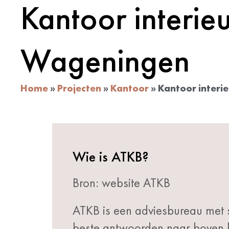
Kantoor interi
Wageningen
Home
»
Projecten
»
Kantoor
»
Kantoor inter
Wie is ATKB?
Bron: website ATKB
ATKB is een adviesbureau met s
beste antwoorden naar boven h