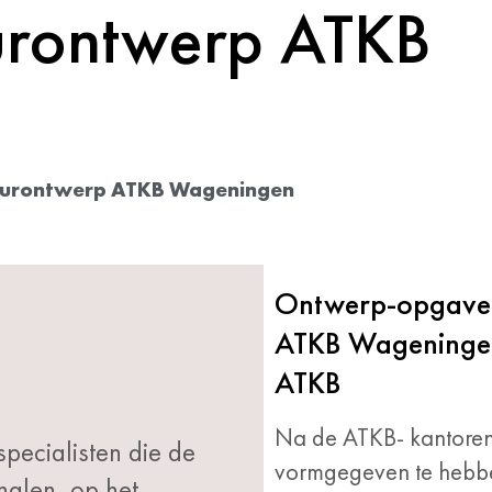
eurontwerp ATKB
ieurontwerp ATKB Wageningen
Ontwerp-opgave:
ATKB Wageningen 
ATKB
Na de ATKB- kantoren
pecialisten die de
vormgegeven te hebbe
alen, op het