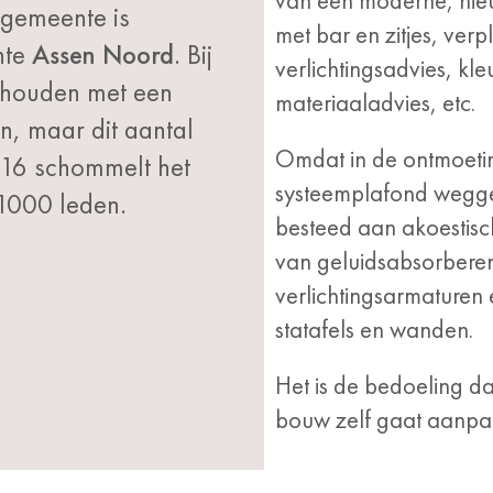
van een moderne, nieu
 gemeente is
met bar en zitjes, ver
nte
Assen Noord
. Bij
verlichtingsadvies, kl
ehouden met een
materiaaladvies, etc.
n, maar dit aantal
Omdat in de ontmoetin
016 schommelt het
systeemplafond weggel
1000 leden.
besteed aan akoestis
van geluidsabsorbere
verlichtingsarmaturen
statafels en wanden.
Het is de bedoeling d
bouw zelf gaat aanpakk