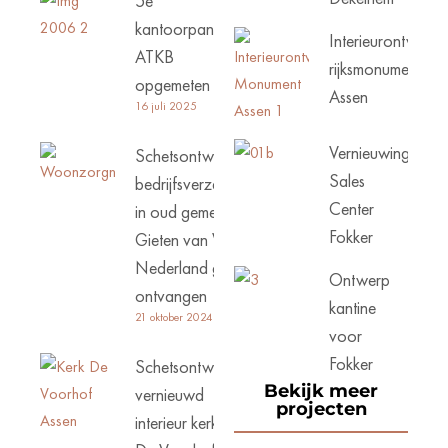
5e
kantoorpand
Interieurontwerp
ATKB
rijksmonument
opgemeten
Assen
16 juli 2025
Vernieuwing
Schetsontwerp
Sales
bedrijfsverzamelgebouw
Center
in oud gemeentehuis
Fokker
Gieten van Woonzorg
Nederland goed
Ontwerp
ontvangen
kantine
21 oktober 2024
voor
Fokker
Schetsontwerp
Bekijk meer
vernieuwd
projecten
interieur kerk